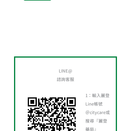
搜
尋
LINE@
關
諮詢客服
鍵
字
1：輸入麗登
:
Line帳號
＠citycare或
搜尋『麗登
藥局』