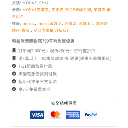
貨號:
MORAZ_SP17
分類:
MORAZ茉娜姿
,
茉娜姿 PROF修護系列
,
茉娜姿 優
惠組合
標籤:
moraz
,
moraz茉娜姿
,
茉娜姿
,
茉娜姿 足部修護
霜(升級版)
,
足部修護霜(升級版)
輕鬆消費購物滿799享有免運優惠
訂單滿2,000元，現折200元…依門檻折扣。
滿1萬以上，結帳金額享9折優惠(優惠不重覆累計)
7-11超商取貨付款
黑貓宅急便貨到付款
藍新科技第三方金流
享7天免費鑑賞期
安全結帳保證