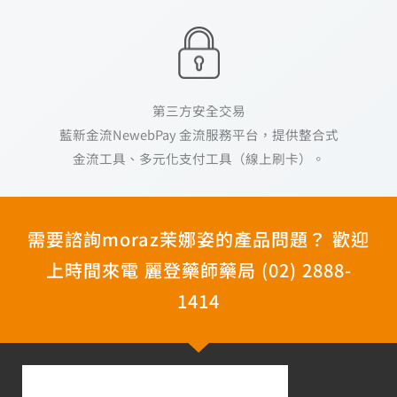
第三方安全交易
藍新金流NewebPay 金流服務平台，提供整合式
金流工具、多元化支付工具（線上刷卡）。
需要諮詢moraz茉娜姿的產品問題？ 歡迎
上時間來電 麗登藥師藥局 (02) 2888-
1414