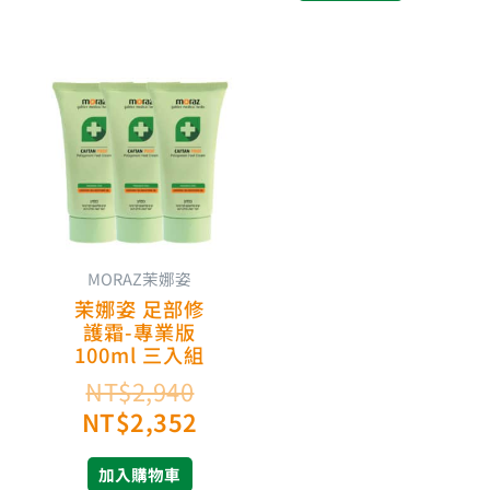
原
目
始
前
價
價
格：
格：
NT$2,940。
NT$2,352。
MORAZ茉娜姿
茉娜姿 足部修
護霜-專業版
100ml 三入組
NT$
2,940
NT$
2,352
加入購物車