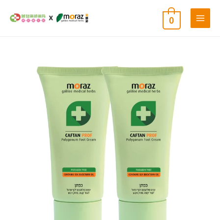
跳
0
至
主
要
內
茉
原
目
容
娜
姿
小
始
前
足
二
件
價
價
組
數
量
格：
格：