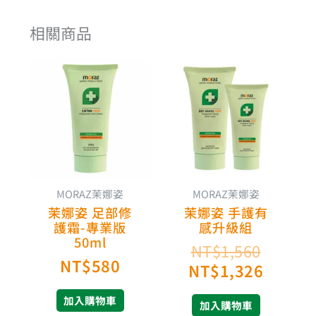
相關商品
原
目
始
前
價
價
格：
格：
NT$1,
NT$1,
MORAZ茉娜姿
MORAZ茉娜姿
茉娜姿 足部修
茉娜姿 手護有
護霜-專業版
感升級組
50ml
NT$
1,560
NT$
580
NT$
1,326
加入購物車
加入購物車