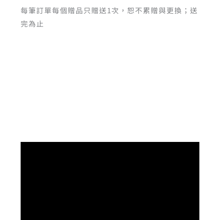
每筆訂單每個贈品只贈送1次，恕不累贈與更換；送
完為止