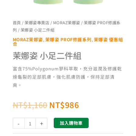
NT$1,160。
NT$986。
首頁
/
茉娜姿專賣店
/
MORAZ茉娜姿
/
茉娜姿 PROF修護系
列
/ 茉娜姿 小足二件組
MORAZ茉娜姿
,
茉娜姿 PROF修護系列
,
茉娜姿 優惠組
合
茉娜姿 小足二件組
富含75%Polygonum蓼科萃取，充分滋潤及修護乾
燥龜裂的足部肌膚，強化肌膚防護，保持足部清
爽。
NT$
1,160
NT$
986
-
+
加入購物車