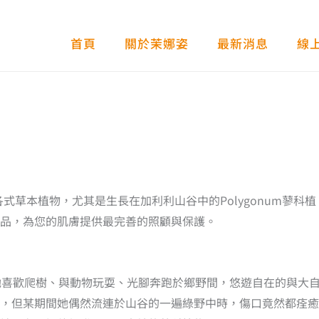
首頁
關於茉娜姿
最新消息
線
各式草本植物，尤其是生長在加利利山谷中的Polygonum蓼科植
品，為您的肌膚提供最完善的照顧與保護。
，她喜歡爬樹、與動物玩耍、光腳奔跑於鄉野間，悠遊自在的與大
，但某期間她偶然流連於山谷的一遍綠野中時，傷口竟然都痊癒