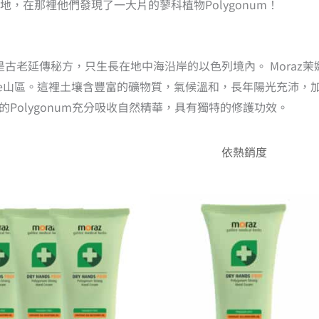
，在那裡他們發現了一大片的蓼科植物Polygonum！
，是古老延傳秘方，只生長在地中海沿岸的以色列境內。 Moraz茉
lee山區。這裡土壤含豐富的礦物質，氣候溫和，長年陽光充沛，
的Polygonum充分吸收自然精華，具有獨特的修護功效。
原
目
始
前
價
價
格：
格：
NT$2,940。
NT$2,352。