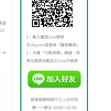
娜姿
加上
1：輸入麗登Line帳號
＠citycare或搜尋『麗登藥局』
2：手機「行動條碼」掃描，對
準左圖將自動加入Line＠帳號
營業服務時間
平日上班時間
週一～週五 10:00～22:00