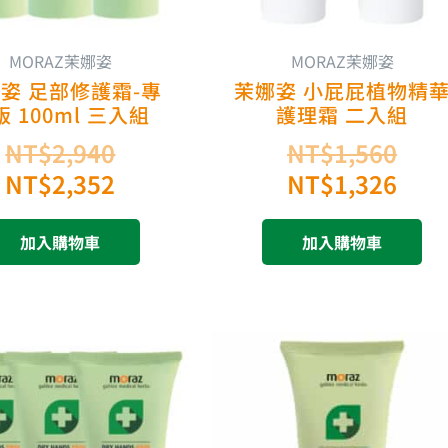
MORAZ茉娜姿
MORAZ茉娜姿
姿 足部修護霜-專
茉娜姿 小屁屁植物精
版 100ml 三入組
護理霜 二入組
NT$
2,940
NT$
1,560
NT$
2,352
NT$
1,326
加入購物車
加入購物車
原
目
始
前
價
價
格：
格：