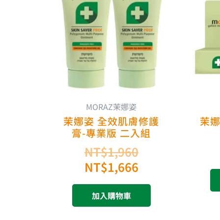
價
價
格：
格：
NT$1,960。
NT$1,666。
MORAZ茉娜姿
茉娜姿 全效肌膚修護
茉娜
膏-專業版 二入組
NT$
1,960
NT$
1,666
加入購物車