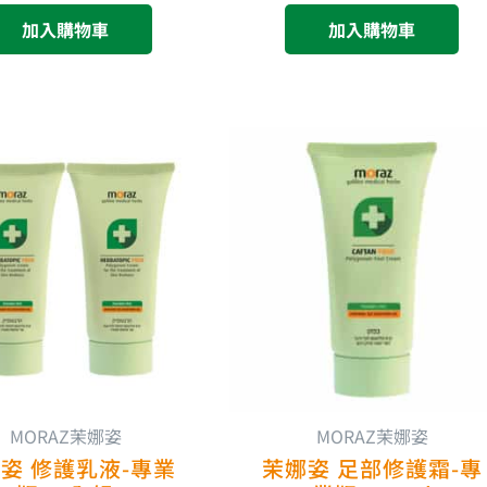
加入購物車
加入購物車
原
目
始
前
價
價
格：
格：
NT$2,160。
NT$1,836。
MORAZ茉娜姿
MORAZ茉娜姿
姿 修護乳液-專業
茉娜姿 足部修護霜-專