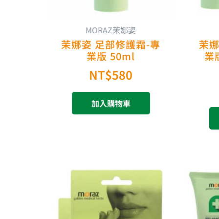
MORAZ茉娜姿
茉娜姿 足部修護霜-專
茉娜
業版 50ml
業
NT$
580
加入購物車
原
目
始
前
價
價
格：
格：