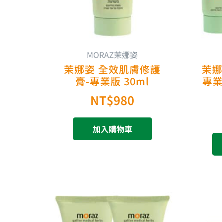
MORAZ茉娜姿
茉娜姿 全效肌膚修護
茉娜
膏-專業版 30ml
專業
NT$
980
加入購物車
原
目
始
前