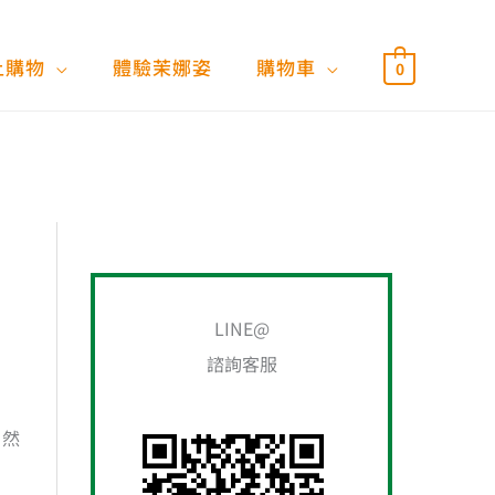
上購物
體驗茉娜姿
購物車
0
搜
尋
關
LINE@
鍵
諮詢客服
字
:
自然