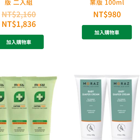
版 二入組
業版 100ml
NT$
2,160
NT$
980
NT$
1,836
加入購物車
加入購物車
原
目
原
目
始
前
始
前
價
價
價
價
格：
格：
格：
格：
NT$2,940。
NT$2,352。
NT$
NT$