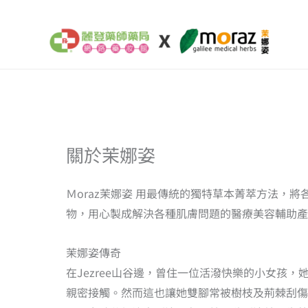
跳
至
主
要
內
容
依
關於茉娜姿
熱
銷
度
排
Ｍoraz茉娜姿 用最傳統的獨特草本菁萃方法，將
序
物，用心製成解決各種肌膚問題的醫療美容輔助產
茉娜姿傳奇
在Jezree山谷邊，曾住一位活潑快樂的小女孩
親密接觸。然而這也讓她雙腳常被樹枝及荊棘刮傷