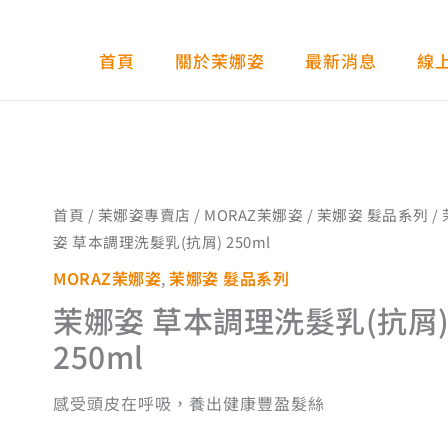
首頁
關於茉娜姿
最新消息
線
茉
首頁
/
茉娜姿專賣店
/
MORAZ茉娜姿
/
茉娜姿 髮品系列
/
娜
姿 草本調理洗髮乳(抗屑) 250ml
姿
MORAZ茉娜姿
,
茉娜姿 髮品系列
草
茉娜姿 草本調理洗髮乳(抗屑
本
250ml
調
理
感受頭皮在呼吸，養出健康豐盈髮絲
洗
髮