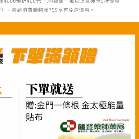
滿4000現折400元….消費滿ㄧ萬以上直接享9折優惠
），輕鬆消費購物滿799享有免運優惠。