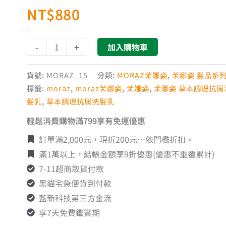
NT$
880
乳
(抗
屑)
-
+
加入購物車
250ml
數
貨號:
MORAZ_15
分類:
MORAZ茉娜姿
,
茉娜姿 髮品系
量
標籤:
moraz
,
moraz茉娜姿
,
茉娜姿
,
茉娜姿 草本調理抗屑
髮乳
,
草本調理抗屑洗髮乳
輕鬆消費購物滿799享有免運優惠
訂單滿2,000元，現折200元…依門檻折扣。
滿1萬以上，結帳金額享9折優惠(優惠不重覆累計)
7-11超商取貨付款
黑貓宅急便貨到付款
藍新科技第三方金流
享7天免費鑑賞期