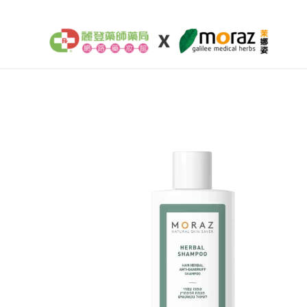
跳
至
主
要
內
容