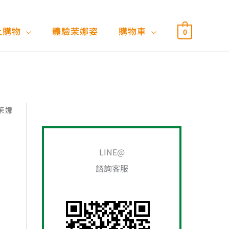
上購物
體驗茉娜姿
購物車
0
 茉娜
搜
尋
關
LINE@
)
鍵
諮詢客服
字
: