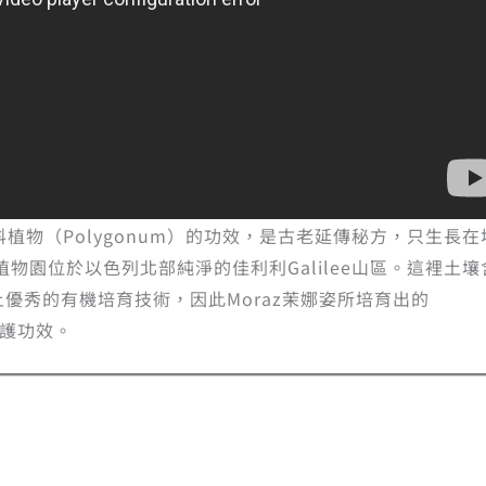
科植物（Polygonum）的功效，是古老延傳秘方，只生長在
植物園位於以色列北部純淨的佳利利Galilee山區。這裡土壤
優秀的有機培育技術，因此Moraz茉娜姿所培育出的
修護功效。