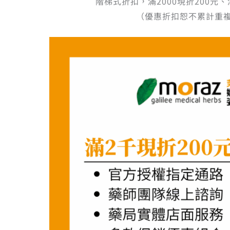
階梯式折扣，滿2000現折200元、
（優惠折扣恕不累計重複