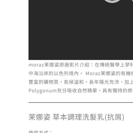
moraz茉娜姿原廠影片介紹：在傳統醫學上蓼
中海沿岸的以色列境內。 Moraz茉娜姿的有機
豐富的礦物質，氣候溫和，長年陽光充沛，加上
Polygonum充分吸收自然精華，具有獨特的
茉娜姿 草本調理洗髮乳(抗屑)
使用方式：