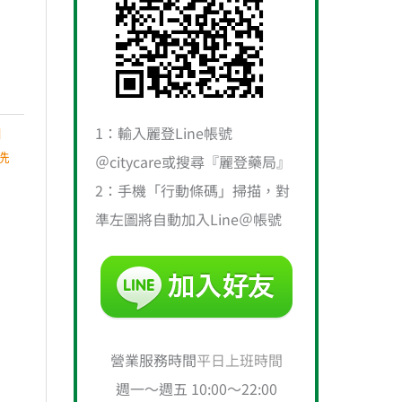
1：輸入麗登Line帳號
列
洗
＠citycare或搜尋『麗登藥局』
2：手機「行動條碼」掃描，對
準左圖將自動加入Line＠帳號
營業服務時間
平日上班時間
週一～週五 10:00～22:00