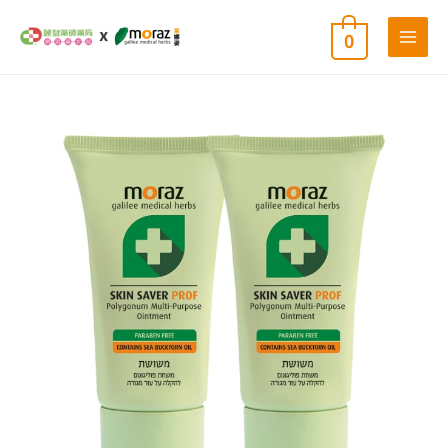
跳
0
至
主
要
內
茉
原
目
容
娜
姿
全
始
前
效
肌
膚
價
價
修
護
膏-
格：
格：
專
業