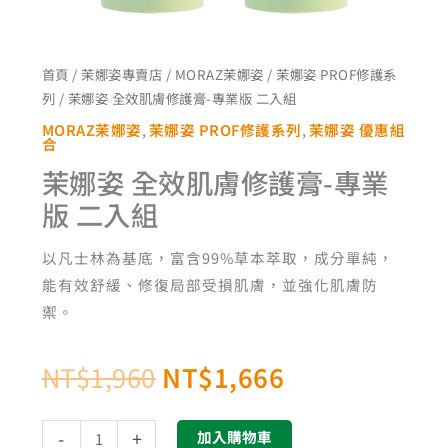
NT$1,960。
NT$1,666。
版
二
入
首頁
/
茉娜姿專賣店
/
MORAZ茉娜姿
/
茉娜姿 PROF修護系
組
列
/ 茉娜姿 全效肌膚修護膏-專業版 二入組
數
MORAZ茉娜姿
,
茉娜姿 PROF修護系列
,
茉娜姿 優惠組
量
合
茉娜姿 全效肌膚修護膏-專業
版 二入組
以凡士林為基底，富含99%草本萃取，成分單純，
能有效舒緩、修復局部受損肌膚，並強化肌膚防
禦。
NT$
1,960
NT$
1,666
-
+
加入購物車