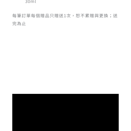
30ml
每筆訂單每個贈品只贈送1次，恕不累贈與更換；送
完為止