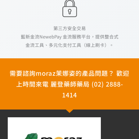
第三方安全交易
藍新金流NewebPay 金流服務平台，提供整合式
金流工具、多元化支付工具（線上刷卡）。
需要諮詢moraz茉娜姿的產品問題？ 歡迎
上時間來電 麗登藥師藥局 (02) 2888-
1414