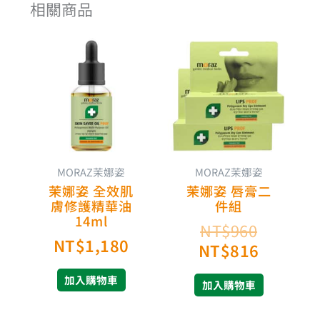
相關商品
原
目
始
前
價
價
格：
格：
NT$96
NT$81
MORAZ茉娜姿
MORAZ茉娜姿
茉娜姿 全效肌
茉娜姿 唇膏二
膚修護精華油
件組
14ml
NT$
960
NT$
1,180
NT$
816
加入購物車
加入購物車