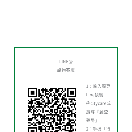
搜
尋
LINE@
關
諮詢客服
鍵
字
1：輸入麗登
:
Line帳號
＠citycare或
搜尋『麗登
藥局』
2：手機「行