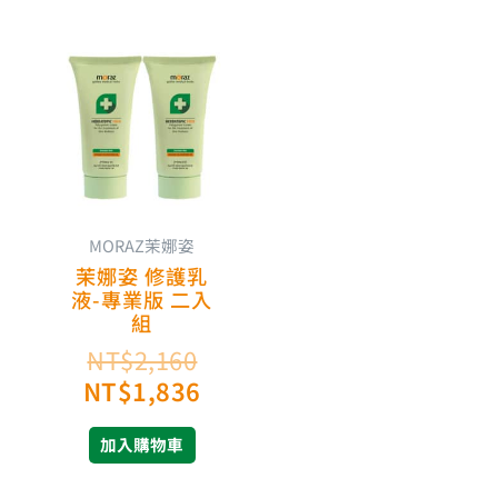
原
目
始
前
價
價
格：
格：
NT$2,160。
NT$1,836。
MORAZ茉娜姿
茉娜姿 修護乳
液-專業版 二入
組
NT$
2,160
NT$
1,836
加入購物車