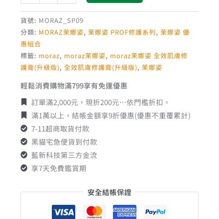
貨號:
MORAZ_SP09
分類:
MORAZ茉娜姿
,
茉娜姿 PROF修護系列
,
茉娜姿 優
惠組合
標籤:
moraz
,
moraz茉娜姿
,
moraz茉娜姿 全效肌膚修
護膏(升級版)
,
全效肌膚修護膏(升級版)
,
茉娜姿
輕鬆消費購物滿799享有免運優惠
訂單滿2,000元，現折200元…依門檻折扣。
滿1萬以上，結帳金額享9折優惠(優惠不重覆累計)
7-11超商取貨付款
黑貓宅急便貨到付款
藍新科技第三方金流
享7天免費鑑賞期
安全結帳保證