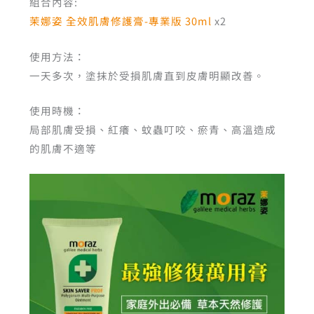
組合內容:
茉娜姿 全效肌膚修護膏-專業版 30ml
x2
使用方法：
一天多次，塗抹於受損肌膚直到皮膚明顯改善。
使用時機：
局部肌膚受損、紅癢、蚊蟲叮咬、瘀青、高溫造成
的肌膚不適等