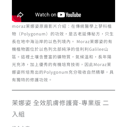
moraz茉娜姿原廠影片介紹：在傳統醫學上蓼科植
物（Polygonum）的功效，是古老延傳秘方，只生
長在地中海沿岸的以色列境內。 Moraz茉娜姿的有
機植物園位於以色列北部純淨的佳利利Galilee山
區。這裡土壤含豐富的礦物質，氣候溫和，長年陽
光充沛，加上優秀的有機培育技術，因此Moraz茉
娜姿所培育出的Polygonum充分吸收自然精華，具
有獨特的修護功效。
茉娜姿 全效肌膚修護膏-專業版 二
入組