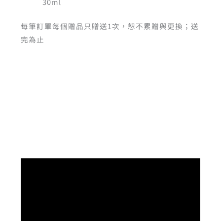
30ml
每筆訂單每個贈品只贈送1次，恕不累贈與更換；送
完為止