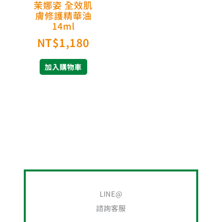
茉娜姿 全效肌
膚修護精華油
14ml
NT$
1,180
加入購物車
搜
尋
LINE@
關
諮詢客服
鍵