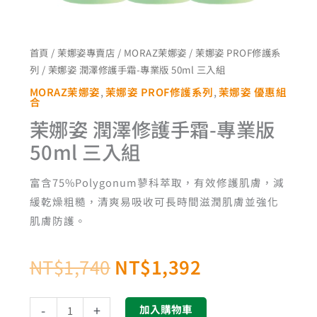
NT$1,740。
NT$1,392。
50ml
三
入
首頁
/
茉娜姿專賣店
/
MORAZ茉娜姿
/
茉娜姿 PROF修護系
組
列
/ 茉娜姿 潤澤修護手霜-專業版 50ml 三入組
數
MORAZ茉娜姿
,
茉娜姿 PROF修護系列
,
茉娜姿 優惠組
量
合
茉娜姿 潤澤修護手霜-專業版
50ml 三入組
富含75%Polygonum蓼科萃取，有效修護肌膚，減
緩乾燥粗糙，清爽易吸收可長時間滋潤肌膚並強化
肌膚防護。
NT$
1,740
NT$
1,392
-
+
加入購物車