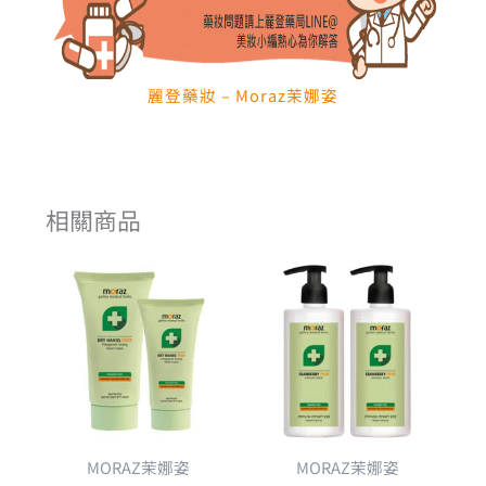
麗登藥妝 – Moraz茉娜姿
相關商品
原
目
原
目
始
前
始
前
價
價
價
價
格：
格：
格：
格：
NT$1,560。
NT$1,326。
NT$1,
NT$1,
MORAZ茉娜姿
MORAZ茉娜姿