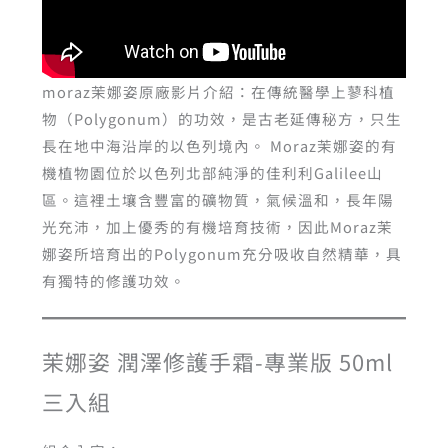
moraz茉娜姿原廠影片介紹：在傳統醫學上蓼科植
物（Polygonum）的功效，是古老延傳秘方，只生
長在地中海沿岸的以色列境內。 Moraz茉娜姿的有
機植物園位於以色列北部純淨的佳利利Galilee山
區。這裡土壤含豐富的礦物質，氣候溫和，長年陽
光充沛，加上優秀的有機培育技術，因此Moraz茉
娜姿所培育出的Polygonum充分吸收自然精華，具
有獨特的修護功效。
茉娜姿 潤澤修護手霜-專業版 50ml
三入組