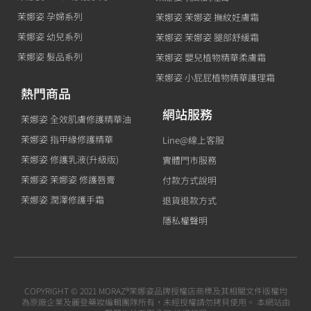
茉娜姿 孕婦系列
茉娜姿 茉娜姿 撫紋妊膚霜
茉娜姿 幼兒系列
茉娜姿 茉娜姿 腿部舒緩霜
茉娜姿 髮品系列
茉娜姿 嬰兒植物精華柔膚霜
茉娜姿 小屁屁植物精華護理霜
熱門商品
網站服務
茉娜姿 全效肌膚修護精華油
茉娜姿 指甲緣修護精華
Line@線上客服
茉娜姿 修護乳液(升級版)
實體門市服務
茉娜姿 茉娜姿 修護唇膏
付款方式說明
茉娜姿 潤澤修護手霜
退貨退款方式
隱私權聲明
COPYRIGHT © 2021 MORAZ®茉娜姿品牌授權店商標及其相關文件版權均
為原廠企業及麗登藥妝編輯團隊所有，未經授權請勿拷貝使用。 本網站由