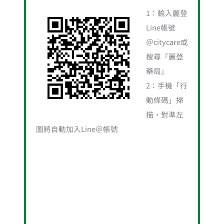
字
1：輸入麗登
:
Line帳號
＠citycare或
搜尋『麗登
藥局』
2：手機「行
動條碼」掃
描，對準左
圖將自動加入Line＠帳號