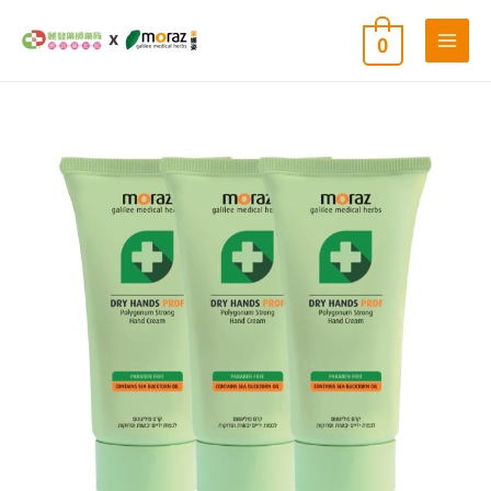
跳
0
至
主
要
內
茉
原
目
容
娜
姿
潤
始
前
澤
修
護
價
價
手
霜-
專
格：
格：
業
版