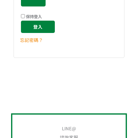
保持登入
登入
忘記密碼？
搜
尋
LINE@
關
諮詢客服