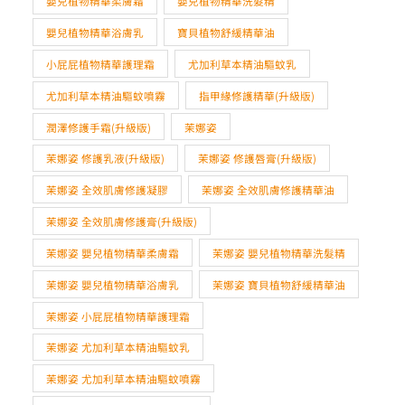
嬰兒植物精華柔膚霜
嬰兒植物精華洗髮精
嬰兒植物精華浴膚乳
寶貝植物舒緩精華油
小屁屁植物精華護理霜
尤加利草本精油驅蚊乳
尤加利草本精油驅蚊噴霧
指甲緣修護精華(升級版)
潤澤修護手霜(升級版)
茉娜姿
茉娜姿 修護乳液(升級版)
茉娜姿 修護唇膏(升級版)
茉娜姿 全效肌膚修護凝膠
茉娜姿 全效肌膚修護精華油
茉娜姿 全效肌膚修護膏(升級版)
茉娜姿 嬰兒植物精華柔膚霜
茉娜姿 嬰兒植物精華洗髮精
茉娜姿 嬰兒植物精華浴膚乳
茉娜姿 寶貝植物舒緩精華油
茉娜姿 小屁屁植物精華護理霜
茉娜姿 尤加利草本精油驅蚊乳
茉娜姿 尤加利草本精油驅蚊噴霧