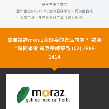
第三方安全交易
藍新金流NewebPay 金流服務平台，提供整合式
金流工具、多元化支付工具（線上刷卡）。
需要諮詢moraz茉娜姿的產品問題？ 歡迎
上時間來電 麗登藥師藥局 (02) 2888-
1414