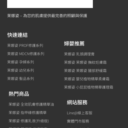
茉娜姿 – 為您的肌膚提供最完善的照顧與保護
快速連結
婦嬰推薦
茉娜姿 PROF修護系列
茉娜姿 MDCN修護系列
茉娜姿 乳頭調理膏
茉娜姿 孕婦系列
茉娜姿 茉娜姿 撫紋妊膚霜
茉娜姿 幼兒系列
茉娜姿 茉娜姿 腿部舒緩霜
茉娜姿 髮品系列
茉娜姿 嬰兒植物精華柔膚霜
茉娜姿 小屁屁植物精華護理霜
熱門商品
網站服務
茉娜姿 全效肌膚修護精華油
茉娜姿 指甲緣修護精華
Line@線上客服
茉娜姿 修護乳液(升級版)
實體門市服務