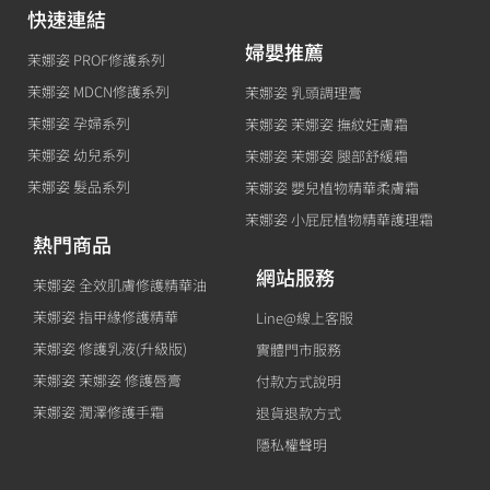
茉娜姿 MDCN修護系列
茉娜姿 乳頭調理膏
茉娜姿 孕婦系列
茉娜姿 茉娜姿 撫紋妊膚霜
茉娜姿 幼兒系列
茉娜姿 茉娜姿 腿部舒緩霜
茉娜姿 髮品系列
茉娜姿 嬰兒植物精華柔膚霜
茉娜姿 小屁屁植物精華護理霜
熱門商品
網站服務
茉娜姿 全效肌膚修護精華油
茉娜姿 指甲緣修護精華
Line@線上客服
茉娜姿 修護乳液(升級版)
實體門市服務
茉娜姿 茉娜姿 修護唇膏
付款方式說明
茉娜姿 潤澤修護手霜
退貨退款方式
隱私權聲明
COPYRIGHT © 2021 MORAZ®茉娜姿品牌授權店商標及其相關文件版權均
為原廠企業及麗登藥妝編輯團隊所有，未經授權請勿拷貝使用。 本網站由