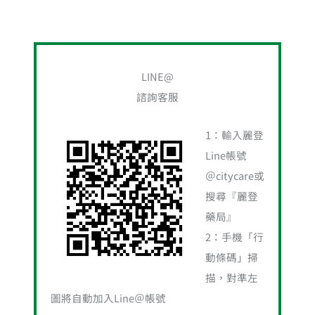
LINE@
諮詢客服
1：輸入麗登
Line帳號
＠citycare或
搜尋『麗登
藥局』
2：手機「行
動條碼」掃
描，對準左
圖將自動加入Line＠帳號