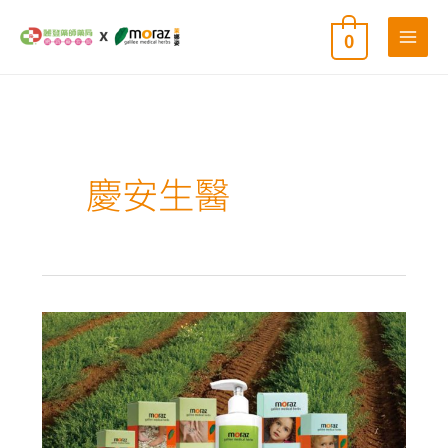
跳
0
至
主
要
內
容
慶安生醫
Moraz
茉
娜
姿
系