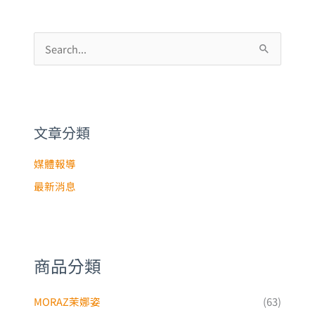
尋
關
鍵
文章分類
字
:
媒體報導
最新消息
商品分類
MORAZ茉娜姿
(63)
茉娜姿 PROF修護系列
(27)
茉娜姿 MDCN修護系列
(13)
茉娜姿 孕婦系列
(5)