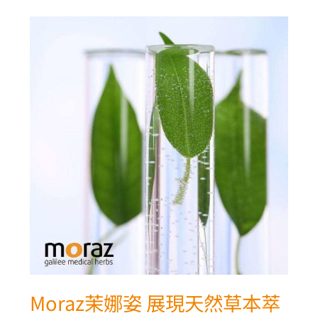
Moraz
茉
娜
姿
展
現
天
然
草
本
萃
取
的
修
護
Moraz茉娜姿 展現天然草本萃
力