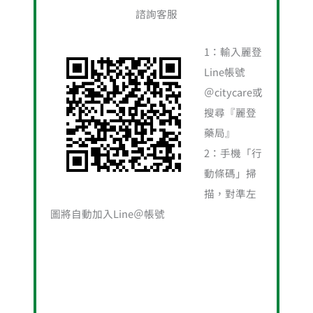
諮詢客服
1：輸入麗登
Line帳號
＠citycare或
搜尋『麗登
藥局』
2：手機「行
動條碼」掃
描，對準左
圖將自動加入Line＠帳號