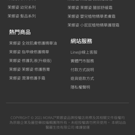
茉娜姿 幼兒系列
茉娜姿 茉娜姿 腿部舒緩霜
茉娜姿 髮品系列
茉娜姿 嬰兒植物精華柔膚霜
茉娜姿 小屁屁植物精華護理霜
熱門商品
網站服務
茉娜姿 全效肌膚修護精華油
茉娜姿 指甲緣修護精華
Line@線上客服
茉娜姿 修護乳液(升級版)
實體門市服務
茉娜姿 茉娜姿 修護唇膏
付款方式說明
茉娜姿 潤澤修護手霜
退貨退款方式
隱私權聲明
COPYRIGHT © 2021 MORAZ®茉娜姿品牌授權店商標及其相關文件版權均
為原廠企業及麗登藥妝編輯團隊所有，未經授權請勿拷貝使用。 本網站由
醫麗生技有限公司 維護營運
F
Y
I
M
L
L