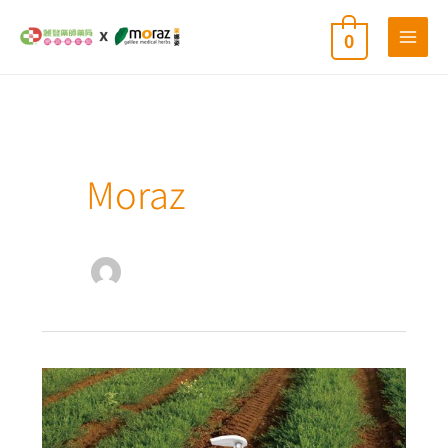
跳
0
至
主
要
內
容
Moraz
Moraz
茉
娜