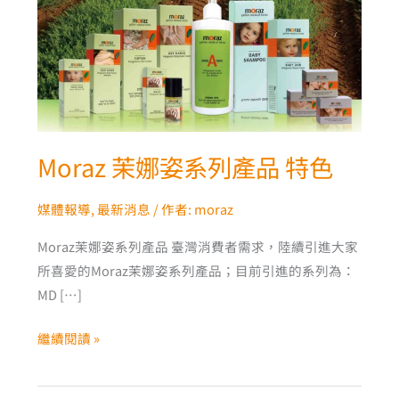
姿
系
列
產
品
特
色
Moraz 茉娜姿系列產品 特色
媒體報導
,
最新消息
/ 作者:
moraz
Moraz茉娜姿系列產品 臺灣消費者需求，陸續引進大家
所喜愛的Moraz茉娜姿系列產品；目前引進的系列為：
MD […]
繼續閱讀 »