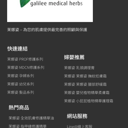
茉娜姿 – 為您的肌膚提供最完善的照顧與保護
快速連結
婦嬰推薦
茉娜姿 PROF修護系列
茉娜姿 MDCN修護系列
茉娜姿 乳頭調理膏
茉娜姿 孕婦系列
茉娜姿 茉娜姿 撫紋妊膚霜
茉娜姿 幼兒系列
茉娜姿 茉娜姿 腿部舒緩霜
茉娜姿 髮品系列
茉娜姿 嬰兒植物精華柔膚霜
茉娜姿 小屁屁植物精華護理霜
熱門商品
網站服務
茉娜姿 全效肌膚修護精華油
茉娜姿 指甲緣修護精華
Line@線上客服
茉娜姿 修護乳液(升級版)
實體門市服務
茉娜姿 茉娜姿 修護唇膏
付款方式說明