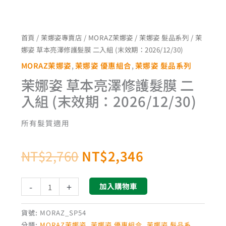
NT$2,760。
NT$2,346。
入
組
(末
首頁
/
茉娜姿專賣店
/
MORAZ茉娜姿
/
茉娜姿 髮品系列
/ 茉
效
娜姿 草本亮澤修護髮膜 二入組 (末效期：2026/12/30)
期：
MORAZ茉娜姿
,
茉娜姿 優惠組合
,
茉娜姿 髮品系列
2026/12/30)
茉娜姿 草本亮澤修護髮膜 二
數
入組 (末效期：2026/12/30)
量
所有髮質適用
NT$
2,760
NT$
2,346
-
+
加入購物車
貨號:
MORAZ_SP54
分類:
MORAZ茉娜姿
,
茉娜姿 優惠組合
,
茉娜姿 髮品系