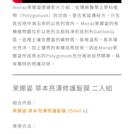
moraz茉娜姿原廠影片介紹：在傳統醫學上蓼科植
物（Polygonum）的功效，是古老延傳秘方，只生
長在地中海沿岸的以色列境內。 Moraz茉娜姿的有
機植物園位於以色列北部純淨的佳利利Galilee山
區。這裡土壤含豐富的礦物質，氣候溫和，長年陽
光充沛，加上優秀的有機培育技術，因此Moraz茉
娜姿所培育出的Polygonum充分吸收自然精華，具
有獨特的修護功效。
茉娜姿 草本亮澤修護髮膜 二入組
組合內容：
茉娜姿 草本亮澤修護髮膜 350ml
x2
使用方法：