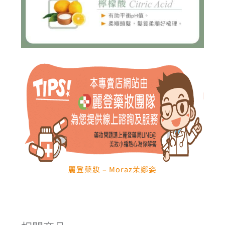
麗登藥妝 – Moraz茉娜姿