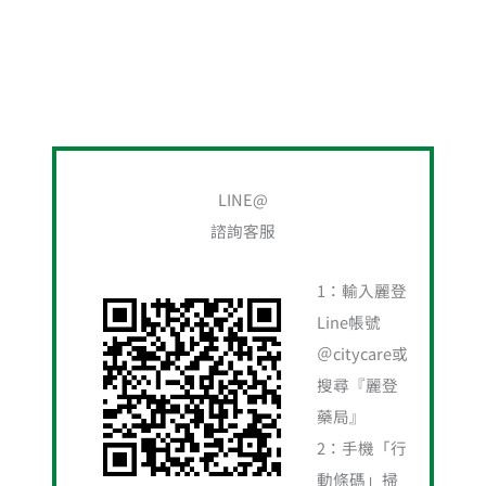
搜
尋
LINE@
關
諮詢客服
鍵
字
1：輸入麗登
:
Line帳號
＠citycare或
搜尋『麗登
藥局』
2：手機「行
動條碼」掃