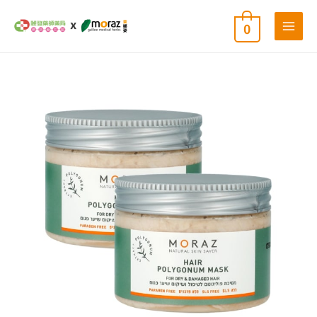
跳
0
至
主
要
內
茉
原
目
容
娜
姿
草
始
前
本
亮
澤
價
價
修
護
髮
格：
格：
膜
二