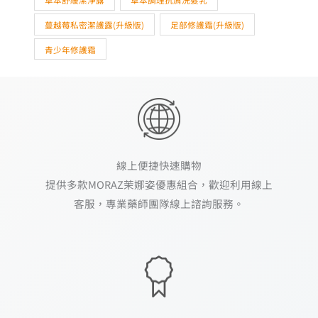
線上便捷快速購物
提供多款MORAZ茉娜姿優惠組合，歡迎利用線上
客服，專業藥師團隊線上諮詢服務。
茉娜姿官方授權店
麗登藥師藥局為MORAZ茉娜姿官方授權店，結合
實體藥局店面服務，網路消費安心有保障。