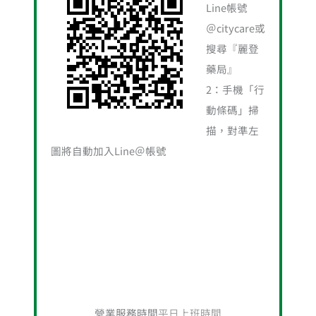
Line帳號
＠citycare或
搜尋『麗登
藥局』
2：手機「行
動條碼」掃
描，對準左
圖將自動加入Line＠帳號
營業服務時間
平日上班時間
週一～週五 10:00～22:00
例假日上班時間