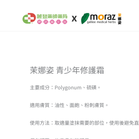
跳
至
主
要
內
容
依
茉娜姿 青少年修護霜
熱
銷
度
排
主要成分：Polygonum、硫磺。
序
適用膚質：油性、面皰、粉刺膚質。
使用方法：取適量塗抹需要的部位，使用後避免直