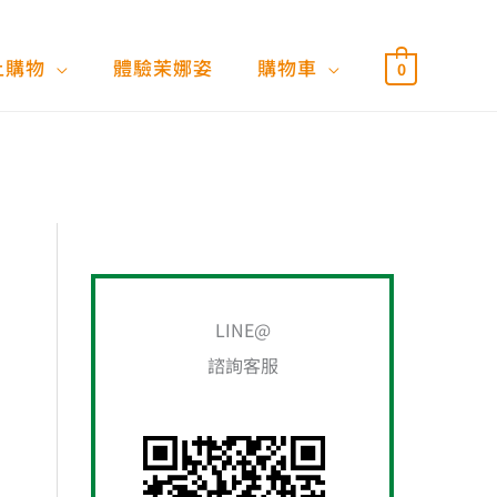
上購物
體驗茉娜姿
購物車
0
搜
尋
關
LINE@
鍵
諮詢客服
字
: