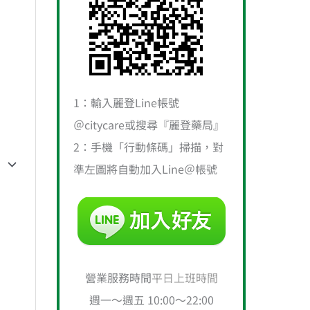
1：輸入麗登Line帳號
＠citycare或搜尋『麗登藥局』
2：手機「行動條碼」掃描，對
準左圖將自動加入Line＠帳號
營業服務時間
平日上班時間
週一～週五 10:00～22:00