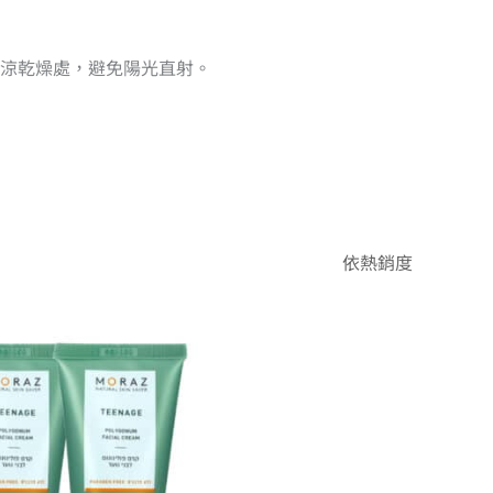
涼乾燥處，避免陽光直射。
原
目
始
前
價
價
格：
格：
NT$1,960。
NT$1,666。