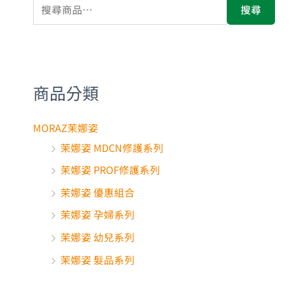
商品分類
MORAZ茉娜姿
茉娜姿 MDCN修護系列
茉娜姿 PROF修護系列
茉娜姿 優惠組合
茉娜姿 孕婦系列
茉娜姿 幼兒系列
茉娜姿 髮品系列
商品標籤