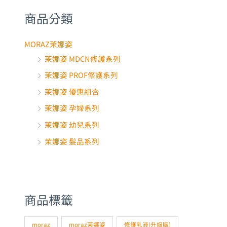
商品分類
MORAZ茉娜姿
茉娜姿 MDCN修護系列
茉娜姿 PROF修護系列
茉娜姿 優惠組合
茉娜姿 孕婦系列
茉娜姿 幼兒系列
茉娜姿 髮品系列
商品標籤
moraz
moraz茉娜姿
修護乳液(升級版)