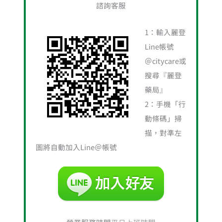
諮詢客服
鍵
字
1：輸入麗登
:
Line帳號
＠citycare或
搜尋『麗登
藥局』
2：手機「行
動條碼」掃
描，對準左
圖將自動加入Line＠帳號