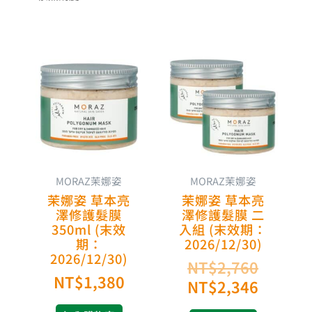
原
目
始
前
價
價
格：
格：
NT$2,
NT$2,
MORAZ茉娜姿
MORAZ茉娜姿
茉娜姿 草本亮
茉娜姿 草本亮
澤修護髮膜
澤修護髮膜 二
350ml (末效
入組 (末效期：
期：
2026/12/30)
2026/12/30)
NT$
2,760
NT$
1,380
NT$
2,346