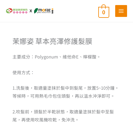
跳
0
至
主
要
內
依
茉娜姿 草本亮澤修護髮膜
熱
容
銷
度
排
主要成分：Polygonum、維他命E、檸檬酸。
序
使用方式：
1.洗髮後，取適量塗抹於髮中到髮尾，放置5~10分鐘。
等候時，可用熱毛巾包住頭髮，再以溫水沖淨即可。
2.吹髮前，頭髮於半乾狀態，取適量塗抹於髮中至髮
尾，再使用吹風機吹乾，免沖洗。