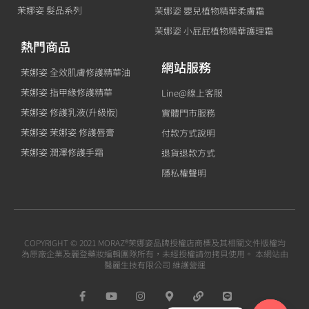
茉娜姿 髮品系列
茉娜姿 嬰兒植物精華柔膚霜
茉娜姿 小屁屁植物精華護理霜
熱門商品
網站服務
茉娜姿 全效肌膚修護精華油
茉娜姿 指甲緣修護精華
Line@線上客服
茉娜姿 修護乳液(升級版)
實體門市服務
茉娜姿 茉娜姿 修護唇膏
付款方式說明
茉娜姿 潤澤修護手霜
退貨退款方式
隱私權聲明
COPYRIGHT © 2021 MORAZ®茉娜姿品牌授權店商標及其相關文件版權均
為原廠企業及麗登藥妝編輯團隊所有，未經授權請勿拷貝使用。 本網站由
醫麗生技有限公司 維護營運
F
Y
I
M
L
L
a
o
n
a
i
i
c
u
s
p
n
n