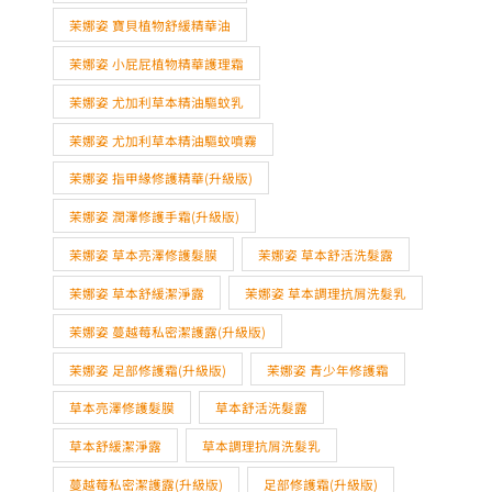
茉娜姿 寶貝植物舒緩精華油
茉娜姿 小屁屁植物精華護理霜
茉娜姿 尤加利草本精油驅蚊乳
茉娜姿 尤加利草本精油驅蚊噴霧
茉娜姿 指甲緣修護精華(升級版)
茉娜姿 潤澤修護手霜(升級版)
茉娜姿 草本亮澤修護髮膜
茉娜姿 草本舒活洗髮露
茉娜姿 草本舒緩潔淨露
茉娜姿 草本調理抗屑洗髮乳
茉娜姿 蔓越莓私密潔護露(升級版)
茉娜姿 足部修護霜(升級版)
茉娜姿 青少年修護霜
草本亮澤修護髮膜
草本舒活洗髮露
草本舒緩潔淨露
草本調理抗屑洗髮乳
蔓越莓私密潔護露(升級版)
足部修護霜(升級版)