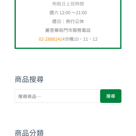
例假日上班時間
週六 12:00 ～21:00
週日：例行公休
麗登藥局門市服務電話
02-28881414
分機10、11、12
商品搜尋
搜尋
商品分類