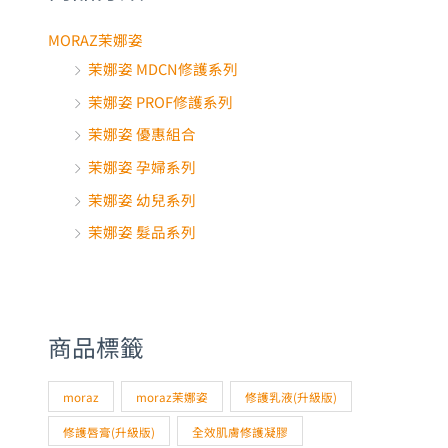
MORAZ茉娜姿
茉娜姿 MDCN修護系列
茉娜姿 PROF修護系列
茉娜姿 優惠組合
茉娜姿 孕婦系列
茉娜姿 幼兒系列
茉娜姿 髮品系列
商品標籤
moraz
moraz茉娜姿
修護乳液(升級版)
修護唇膏(升級版)
全效肌膚修護凝膠