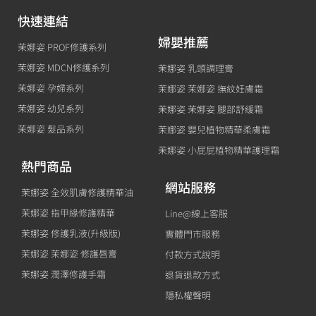
快速連結
婦嬰推薦
茉娜姿 PROF修護系列
茉娜姿 MDCN修護系列
茉娜姿 乳頭調理膏
茉娜姿 孕婦系列
茉娜姿 茉娜姿 撫紋妊膚霜
茉娜姿 幼兒系列
茉娜姿 茉娜姿 腿部舒緩霜
茉娜姿 髮品系列
茉娜姿 嬰兒植物精華柔膚霜
茉娜姿 小屁屁植物精華護理霜
熱門商品
網站服務
茉娜姿 全效肌膚修護精華油
茉娜姿 指甲緣修護精華
Line@線上客服
茉娜姿 修護乳液(升級版)
實體門市服務
茉娜姿 茉娜姿 修護唇膏
付款方式說明
茉娜姿 潤澤修護手霜
退貨退款方式
隱私權聲明