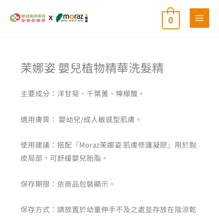
跳
0
至
主
要
內
依
茉娜姿 嬰兒植物精華洗髮精
熱
容
銷
度
排
主要成分：洋甘菊、千葉蓍、檸檬酸。
序
適用膚質： 嬰幼兒/成人敏感型肌膚。
使用建議：搭配『Moraz茉娜姿 肌膚修護凝膠』用於脫
皮局部，可舒緩嬰兒胎脂。
保存期限：依商品包裝顯示。
保存方式：請放置於幼童伸手不及之處並存放在陰涼乾