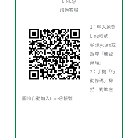
LINE@
關
諮詢客服
鍵
字
1：輸入麗登
:
Line帳號
＠citycare或
搜尋『麗登
藥局』
2：手機「行
動條碼」掃
描，對準左
圖將自動加入Line＠帳號