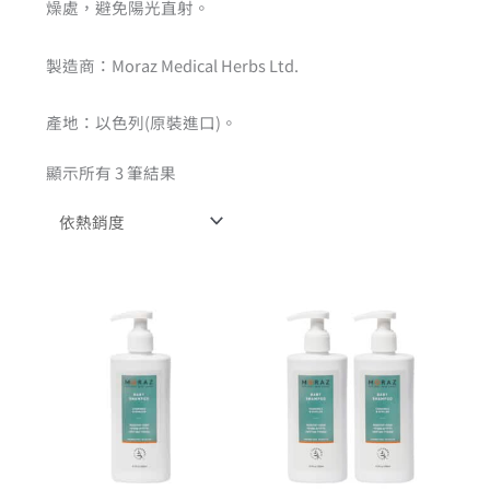
燥處，避免陽光直射。
製造商：Moraz Medical Herbs Ltd.
產地：以色列(原裝進口)。
顯示所有 3 筆結果
原
目
始
前
價
價
格：
格：
NT$1,
NT$1,